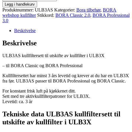
kullfiltersett
Legg i handlekurv
til
Produktnummer:
ULB3AS
Kategorier:
Bora tilbehør
,
BORA
utskifte
webshop kullfilter
Stikkord:
BORA Classic 2.0
,
BORA Professional
for
3.0
ULB3X
antall
Beskrivelse
Beskrivelse
ULB3AS kullfiltersett til utskifte av kullfilter i ULB3X
– til BORA Classic og BORA Professional
Kullfiltersettet har minst 3 års levetid og krever at du har en ULB3X
fra før. ULB3AS passer til BORA Professional og BORA Classic.
For konstant frisk luft på kjøkkenet ditt.
Sett med tre aktivkullfilterpatroner for ULB3X.
Levetid: ca. 3 år
Tekniske data ULB3AS kullfiltersett til
utskifte av kullfilter i ULB3X