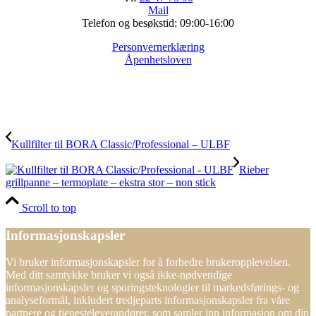
Mail
Telefon og besøkstid: 09:00-16:00
Personvernerklæring
Åpenhetsloven
Kullfilter til BORA Classic/Professional – ULBF
Rieber
grillpanne – termoplate – ekstra stor – non stick
Scroll to top
Informasjonskapsler
Vi bruker informasjonskapsler for å forbedre brukeropplevelsen.
Med ditt samtykke bruker vi også ikke-nødvendige
informasjonskapsler og sporingsteknologier til markedsførings- og
analyseformål, inkludert tredjeparts informasjonskapsler fra våre
partnere og tjenesteleverandører, som samler inn informasjon om din