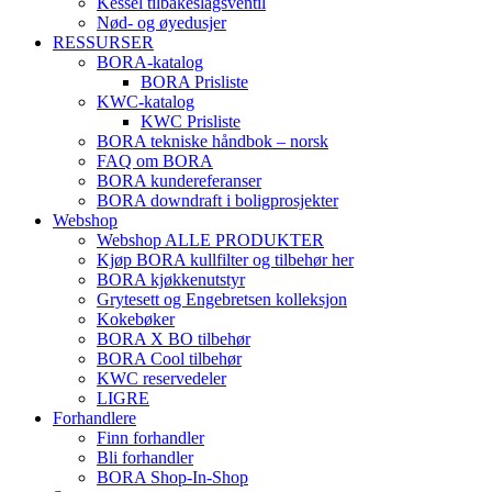
Kessel tilbakeslagsventil
Nød- og øyedusjer
RESSURSER
BORA-katalog
BORA Prisliste
KWC-katalog
KWC Prisliste
BORA tekniske håndbok – norsk
FAQ om BORA
BORA kundereferanser
BORA downdraft i boligprosjekter
Webshop
Webshop ALLE PRODUKTER
Kjøp BORA kullfilter og tilbehør her
BORA kjøkkenutstyr
Grytesett og Engebretsen kolleksjon
Kokebøker
BORA X BO tilbehør
BORA Cool tilbehør
KWC reservedeler
LIGRE
Forhandlere
Finn forhandler
Bli forhandler
BORA Shop-In-Shop