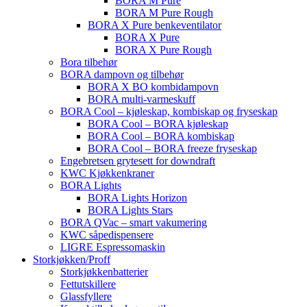
BORA M Pure
BORA M Pure Rough
BORA X Pure benkeventilator
BORA X Pure
BORA X Pure Rough
Bora tilbehør
BORA dampovn og tilbehør
BORA X BO kombidampovn
BORA multi-varmeskuff
BORA Cool – kjøleskap, kombiskap og fryseskap
BORA Cool – BORA kjøleskap
BORA Cool – BORA kombiskap
BORA Cool – BORA freeze fryseskap
Engebretsen grytesett for downdraft
KWC Kjøkkenkraner
BORA Lights
BORA Lights Horizon
BORA Lights Stars
BORA QVac – smart vakumering
KWC såpedispensere
LIGRE Espressomaskin
Storkjøkken/Proff
Storkjøkkenbatterier
Fettutskillere
Glassfyllere