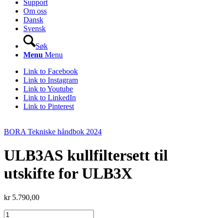
Support
Om oss
Dansk
Svensk
Søk
Menu
Menu
Link to Facebook
Link to Instagram
Link to Youtube
Link to LinkedIn
Link to Pinterest
BORA Tekniske håndbok 2024
ULB3AS kullfiltersett til
utskifte for ULB3X
kr
5.790,00
ULB3AS