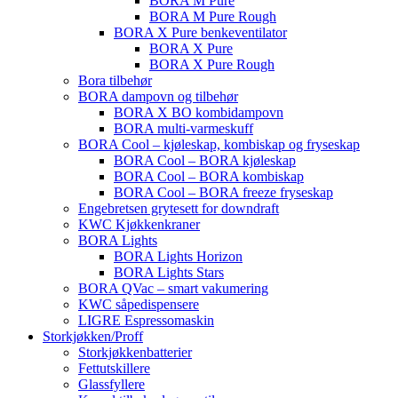
BORA M Pure
BORA M Pure Rough
BORA X Pure benkeventilator
BORA X Pure
BORA X Pure Rough
Bora tilbehør
BORA dampovn og tilbehør
BORA X BO kombidampovn
BORA multi-varmeskuff
BORA Cool – kjøleskap, kombiskap og fryseskap
BORA Cool – BORA kjøleskap
BORA Cool – BORA kombiskap
BORA Cool – BORA freeze fryseskap
Engebretsen grytesett for downdraft
KWC Kjøkkenkraner
BORA Lights
BORA Lights Horizon
BORA Lights Stars
BORA QVac – smart vakumering
KWC såpedispensere
LIGRE Espressomaskin
Storkjøkken/Proff
Storkjøkkenbatterier
Fettutskillere
Glassfyllere