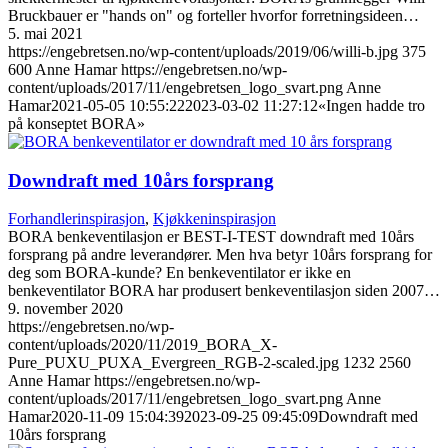
Bruckbauer er "hands on" og forteller hvorfor forretningsideen…
5. mai 2021
https://engebretsen.no/wp-content/uploads/2019/06/willi-b.jpg
375
600
Anne Hamar
https://engebretsen.no/wp-
content/uploads/2017/11/engebretsen_logo_svart.png
Anne
Hamar
2021-05-05 10:55:22
2023-03-02 11:27:12
«Ingen hadde tro
på konseptet BORA»
Downdraft med 10års forsprang
Forhandlerinspirasjon
,
Kjøkkeninspirasjon
BORA benkeventilasjon er BEST-I-TEST downdraft med 10års
forsprang på andre leverandører. Men hva betyr 10års forsprang for
deg som BORA-kunde? En benkeventilator er ikke en
benkeventilator BORA har produsert benkeventilasjon siden 2007…
9. november 2020
https://engebretsen.no/wp-
content/uploads/2020/11/2019_BORA_X-
Pure_PUXU_PUXA_Evergreen_RGB-2-scaled.jpg
1232
2560
Anne Hamar
https://engebretsen.no/wp-
content/uploads/2017/11/engebretsen_logo_svart.png
Anne
Hamar
2020-11-09 15:04:39
2023-09-25 09:45:09
Downdraft med
10års forsprang