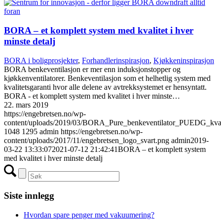
BORA – et komplett system med kvalitet i hver
minste detalj
BORA i boligprosjekter
,
Forhandlerinspirasjon
,
Kjøkkeninspirasjon
BORA benkeventilasjon er mer enn induksjonstopper og
kjøkkenventilatorer. Benkeventilasjon som et helhetlig system med
kvalitetsgaranti hvor alle delene av avtrekksystemet er hensyntatt.
BORA - et komplett system med kvalitet i hver minste…
22. mars 2019
https://engebretsen.no/wp-
content/uploads/2019/03/BORA_Pure_benkeventilator_PUEDG_kvad
1048
1295
admin
https://engebretsen.no/wp-
content/uploads/2017/11/engebretsen_logo_svart.png
admin
2019-
03-22 13:33:07
2021-07-12 21:42:41
BORA – et komplett system
med kvalitet i hver minste detalj
Siste innlegg
Hvordan spare penger med vakuumering?