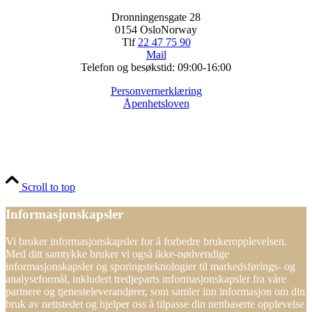
Dronningensgate 28
0154 OsloNorway
Tlf
22 47 75 90
Mail
Telefon og besøkstid: 09:00-16:00
Personvernerklæring
Åpenhetsloven
Scroll to top
Informasjonskapsler
Vi bruker informasjonskapsler for å forbedre brukeropplevelsen.
Med ditt samtykke bruker vi også ikke-nødvendige
informasjonskapsler og sporingsteknologier til markedsførings- og
analyseformål, inkludert tredjeparts informasjonskapsler fra våre
partnere og tjenesteleverandører, som samler inn informasjon om din
bruk av nettstedet og hjelper oss å tilpasse din nettbaserte opplevelse