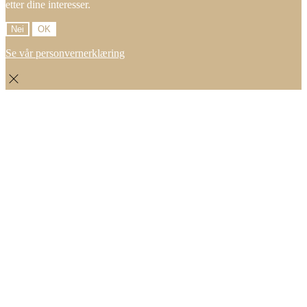
etter dine interesser.
Nei
OK
Se vår personvernerklæring