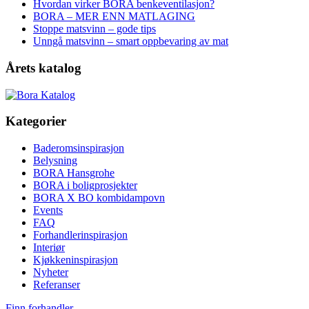
Hvordan virker BORA benkeventilasjon?
BORA – MER ENN MATLAGING
Stoppe matsvinn – gode tips
Unngå matsvinn – smart oppbevaring av mat
Årets katalog
Kategorier
Baderomsinspirasjon
Belysning
BORA Hansgrohe
BORA i boligprosjekter
BORA X BO kombidampovn
Events
FAQ
Forhandlerinspirasjon
Interiør
Kjøkkeninspirasjon
Nyheter
Referanser
Finn forhandler