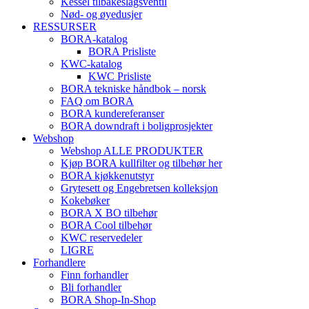
Kessel tilbakeslagsventil
Nød- og øyedusjer
RESSURSER
BORA-katalog
BORA Prisliste
KWC-katalog
KWC Prisliste
BORA tekniske håndbok – norsk
FAQ om BORA
BORA kundereferanser
BORA downdraft i boligprosjekter
Webshop
Webshop ALLE PRODUKTER
Kjøp BORA kullfilter og tilbehør her
BORA kjøkkenutstyr
Grytesett og Engebretsen kolleksjon
Kokebøker
BORA X BO tilbehør
BORA Cool tilbehør
KWC reservedeler
LIGRE
Forhandlere
Finn forhandler
Bli forhandler
BORA Shop-In-Shop