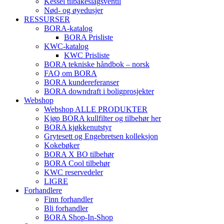
Kessel tilbakeslagsventil
Nød- og øyedusjer
RESSURSER
BORA-katalog
BORA Prisliste
KWC-katalog
KWC Prisliste
BORA tekniske håndbok – norsk
FAQ om BORA
BORA kundereferanser
BORA downdraft i boligprosjekter
Webshop
Webshop ALLE PRODUKTER
Kjøp BORA kullfilter og tilbehør her
BORA kjøkkenutstyr
Grytesett og Engebretsen kolleksjon
Kokebøker
BORA X BO tilbehør
BORA Cool tilbehør
KWC reservedeler
LIGRE
Forhandlere
Finn forhandler
Bli forhandler
BORA Shop-In-Shop