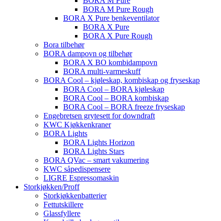
BORA M Pure
BORA M Pure Rough
BORA X Pure benkeventilator
BORA X Pure
BORA X Pure Rough
Bora tilbehør
BORA dampovn og tilbehør
BORA X BO kombidampovn
BORA multi-varmeskuff
BORA Cool – kjøleskap, kombiskap og fryseskap
BORA Cool – BORA kjøleskap
BORA Cool – BORA kombiskap
BORA Cool – BORA freeze fryseskap
Engebretsen grytesett for downdraft
KWC Kjøkkenkraner
BORA Lights
BORA Lights Horizon
BORA Lights Stars
BORA QVac – smart vakumering
KWC såpedispensere
LIGRE Espressomaskin
Storkjøkken/Proff
Storkjøkkenbatterier
Fettutskillere
Glassfyllere