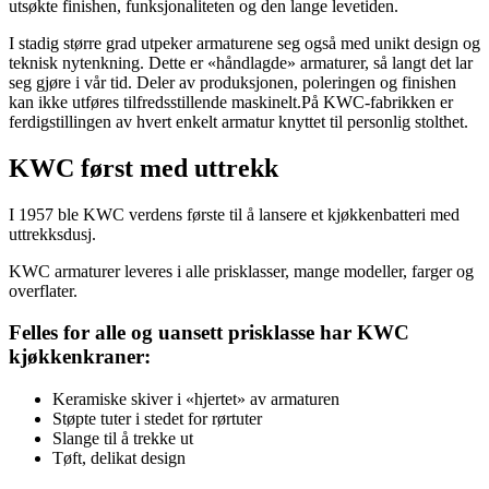
utsøkte finishen, funksjonaliteten og den lange levetiden.
I stadig større grad utpeker armaturene seg også med unikt design og
teknisk nytenkning. Dette er «håndlagde» armaturer, så langt det lar
seg gjøre i vår tid. Deler av produksjonen, poleringen og finishen
kan ikke utføres tilfredsstillende maskinelt.På KWC-fabrikken er
ferdigstillingen av hvert enkelt armatur knyttet til personlig stolthet.
KWC først med uttrekk
I 1957 ble KWC verdens første til å lansere et kjøkkenbatteri med
uttrekksdusj.
KWC armaturer leveres i alle prisklasser, mange modeller, farger og
overflater.
Felles for alle og uansett prisklasse har KWC
kjøkkenkraner:
Keramiske skiver i «hjertet» av armaturen
Støpte tuter i stedet for rørtuter
Slange til å trekke ut
Tøft, delikat design