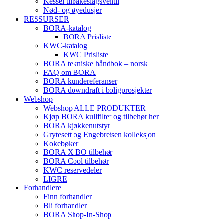
Kessel tilbakeslagsventil
Nød- og øyedusjer
RESSURSER
BORA-katalog
BORA Prisliste
KWC-katalog
KWC Prisliste
BORA tekniske håndbok – norsk
FAQ om BORA
BORA kundereferanser
BORA downdraft i boligprosjekter
Webshop
Webshop ALLE PRODUKTER
Kjøp BORA kullfilter og tilbehør her
BORA kjøkkenutstyr
Grytesett og Engebretsen kolleksjon
Kokebøker
BORA X BO tilbehør
BORA Cool tilbehør
KWC reservedeler
LIGRE
Forhandlere
Finn forhandler
Bli forhandler
BORA Shop-In-Shop