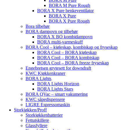
BORA M Pure
BORA M Pure Rough
BORA X Pure benkeventilator
BORA X Pure
BORA X Pure Rough
Bora tilbehør
BORA dampovn og tilbehør
BORA X BO kombidampovn
BORA multi-varmeskuff
BORA Cool – kjøleskap, kombiskap og fryseskap
BORA Cool – BORA kjøleskap
BORA Cool – BORA kombiskap
BORA Cool – BORA freeze fryseskap
Engebretsen grytesett for downdraft
KWC Kjøkkenkraner
BORA Lights
BORA Lights Horizon
BORA Lights Stars
BORA QVac – smart vakumering
KWC såpedispensere
LIGRE Espressomaskin
Storkjøkken/Proff
Storkjøkkenbatterier
Fettutskillere
Glassfyllere