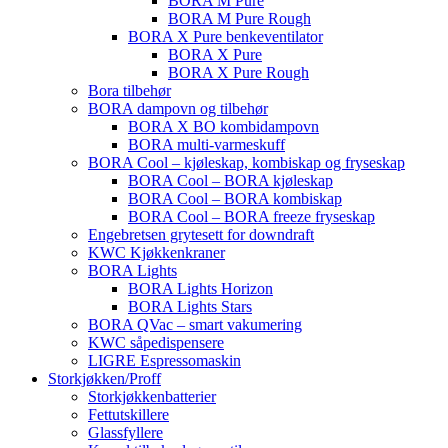
BORA M Pure
BORA M Pure Rough
BORA X Pure benkeventilator
BORA X Pure
BORA X Pure Rough
Bora tilbehør
BORA dampovn og tilbehør
BORA X BO kombidampovn
BORA multi-varmeskuff
BORA Cool – kjøleskap, kombiskap og fryseskap
BORA Cool – BORA kjøleskap
BORA Cool – BORA kombiskap
BORA Cool – BORA freeze fryseskap
Engebretsen grytesett for downdraft
KWC Kjøkkenkraner
BORA Lights
BORA Lights Horizon
BORA Lights Stars
BORA QVac – smart vakumering
KWC såpedispensere
LIGRE Espressomaskin
Storkjøkken/Proff
Storkjøkkenbatterier
Fettutskillere
Glassfyllere