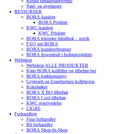
Kessel tilbakeslagsventil
Nød- og øyedusjer
RESSURSER
BORA-katalog
BORA Prisliste
KWC-katalog
KWC Prisliste
BORA tekniske håndbok – norsk
FAQ om BORA
BORA kundereferanser
BORA downdraft i boligprosjekter
Webshop
Webshop ALLE PRODUKTER
Kjøp BORA kullfilter og tilbehør her
BORA kjøkkenutstyr
Grytesett og Engebretsen kolleksjon
Kokebøker
BORA X BO tilbehør
BORA Cool tilbehør
KWC reservedeler
LIGRE
Forhandlere
Finn forhandler
Bli forhandler
BORA Shop-In-Shop