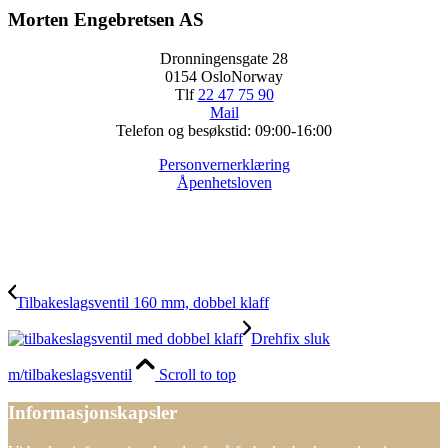
Morten Engebretsen AS
Dronningensgate 28
0154 OsloNorway
Tlf
22 47 75 90
Mail
Telefon og besøkstid: 09:00-16:00
Personvernerklæring
Åpenhetsloven
Tilbakeslagsventil 160 mm, dobbel klaff
Drehfix sluk
m/tilbakeslagsventil
Scroll to top
Informasjonskapsler