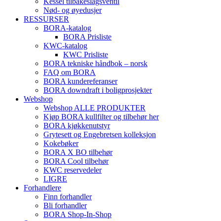
Kessel tilbakeslagsventil
Nød- og øyedusjer
RESSURSER
BORA-katalog
BORA Prisliste
KWC-katalog
KWC Prisliste
BORA tekniske håndbok – norsk
FAQ om BORA
BORA kundereferanser
BORA downdraft i boligprosjekter
Webshop
Webshop ALLE PRODUKTER
Kjøp BORA kullfilter og tilbehør her
BORA kjøkkenutstyr
Grytesett og Engebretsen kolleksjon
Kokebøker
BORA X BO tilbehør
BORA Cool tilbehør
KWC reservedeler
LIGRE
Forhandlere
Finn forhandler
Bli forhandler
BORA Shop-In-Shop