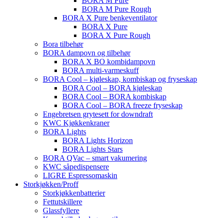
BORA M Pure
BORA M Pure Rough
BORA X Pure benkeventilator
BORA X Pure
BORA X Pure Rough
Bora tilbehør
BORA dampovn og tilbehør
BORA X BO kombidampovn
BORA multi-varmeskuff
BORA Cool – kjøleskap, kombiskap og fryseskap
BORA Cool – BORA kjøleskap
BORA Cool – BORA kombiskap
BORA Cool – BORA freeze fryseskap
Engebretsen grytesett for downdraft
KWC Kjøkkenkraner
BORA Lights
BORA Lights Horizon
BORA Lights Stars
BORA QVac – smart vakumering
KWC såpedispensere
LIGRE Espressomaskin
Storkjøkken/Proff
Storkjøkkenbatterier
Fettutskillere
Glassfyllere