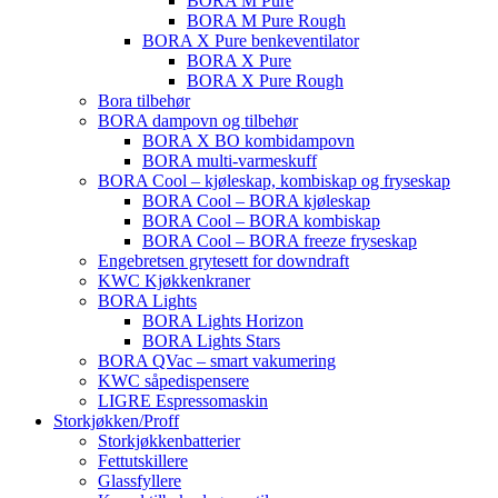
BORA M Pure
BORA M Pure Rough
BORA X Pure benkeventilator
BORA X Pure
BORA X Pure Rough
Bora tilbehør
BORA dampovn og tilbehør
BORA X BO kombidampovn
BORA multi-varmeskuff
BORA Cool – kjøleskap, kombiskap og fryseskap
BORA Cool – BORA kjøleskap
BORA Cool – BORA kombiskap
BORA Cool – BORA freeze fryseskap
Engebretsen grytesett for downdraft
KWC Kjøkkenkraner
BORA Lights
BORA Lights Horizon
BORA Lights Stars
BORA QVac – smart vakumering
KWC såpedispensere
LIGRE Espressomaskin
Storkjøkken/Proff
Storkjøkkenbatterier
Fettutskillere
Glassfyllere