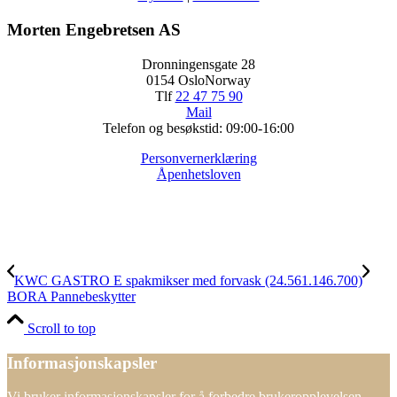
Morten Engebretsen AS
Dronningensgate 28
0154 OsloNorway
Tlf
22 47 75 90
Mail
Telefon og besøkstid: 09:00-16:00
Personvernerklæring
Åpenhetsloven
KWC GASTRO E spakmikser med forvask (24.561.146.700)
BORA Pannebeskytter
Scroll to top
Informasjonskapsler
Vi bruker informasjonskapsler for å forbedre brukeropplevelsen.