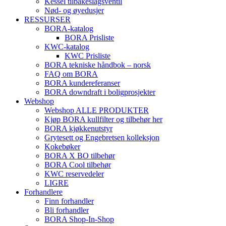
Kessel tilbakeslagsventil
Nød- og øyedusjer
RESSURSER
BORA-katalog
BORA Prisliste
KWC-katalog
KWC Prisliste
BORA tekniske håndbok – norsk
FAQ om BORA
BORA kundereferanser
BORA downdraft i boligprosjekter
Webshop
Webshop ALLE PRODUKTER
Kjøp BORA kullfilter og tilbehør her
BORA kjøkkenutstyr
Grytesett og Engebretsen kolleksjon
Kokebøker
BORA X BO tilbehør
BORA Cool tilbehør
KWC reservedeler
LIGRE
Forhandlere
Finn forhandler
Bli forhandler
BORA Shop-In-Shop