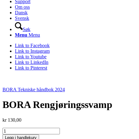
Support
Om oss
Dansk
Svensk
Søk
Menu
Menu
Link to Facebook
Link to Instagram
Link to Youtube
Link to LinkedIn
Link to Pinterest
BORA Tekniske håndbok 2024
BORA Rengjøringssvamp
kr
130,00
BORA
Rengjøringssvamp
Legg i handlekurv