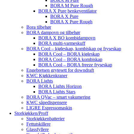
BORA M Pure
BORA M Pure Rough
BORA X Pure benkeventilator
BORA X Pure
BORA X Pure Rough
Bora tilbehør
BORA dampovn og tilbehør
BORA X BO kombidampovn
BORA multi-varmeskuff
BORA Cool – kjøleskap, kombiskap og fryseskap
BORA Cool – BORA kjøleskap
BORA Cool – BORA kombiskap
BORA Cool – BORA freeze fryseskap
Engebretsen grytesett for downdraft
KWC Kjøkkenkraner
BORA Lights
BORA Lights Horizon
BORA Lights Stars
BORA QVac – smart vakumering
KWC såpedispensere
LIGRE Espressomaskin
Storkjøkken/Proff
Storkjøkkenbatterier
Fettutskillere
Glassfyllere