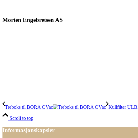
Morten Engebretsen AS
Treboks til BORA QVac
Kullfilter UL
Scroll to top
Informasjonskapsler