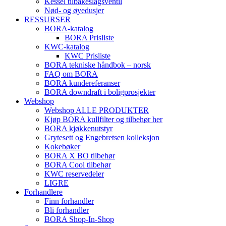
Kessel tilbakeslagsventil
Nød- og øyedusjer
RESSURSER
BORA-katalog
BORA Prisliste
KWC-katalog
KWC Prisliste
BORA tekniske håndbok – norsk
FAQ om BORA
BORA kundereferanser
BORA downdraft i boligprosjekter
Webshop
Webshop ALLE PRODUKTER
Kjøp BORA kullfilter og tilbehør her
BORA kjøkkenutstyr
Grytesett og Engebretsen kolleksjon
Kokebøker
BORA X BO tilbehør
BORA Cool tilbehør
KWC reservedeler
LIGRE
Forhandlere
Finn forhandler
Bli forhandler
BORA Shop-In-Shop