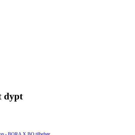
t dypt
p - BORA X BO tilbehør