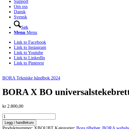
Support
Om oss
Dansk
Svensk
Søk
Menu
Menu
Link to Facebook
Link to Instagram
Link to Youtube
Link to LinkedIn
Link to Pinterest
BORA Tekniske håndbok 2024
BORA X BO universalstekebret
kr
2.800,00
BORA
X
Legg i handlekurv
BO
Produktnummer:
XBOUBT
Kategorier:
Bora tilbehør
,
BORA websho