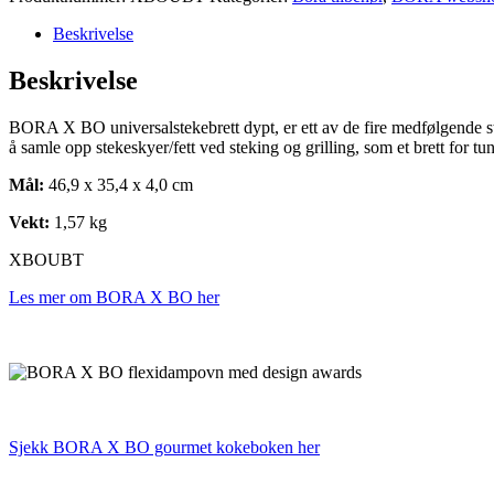
universalstekebrett
dypt
Beskrivelse
antall
Beskrivelse
BORA X BO universalstekebrett dypt, er ett av de fire medfølgende st
å samle opp stekeskyer/fett ved steking og grilling, som et brett for
Mål:
46,9 x 35,4 x 4,0 cm
Vekt:
1,57 kg
XBOUBT
Les mer om BORA X BO her
Sjekk BORA X BO gourmet kokeboken her