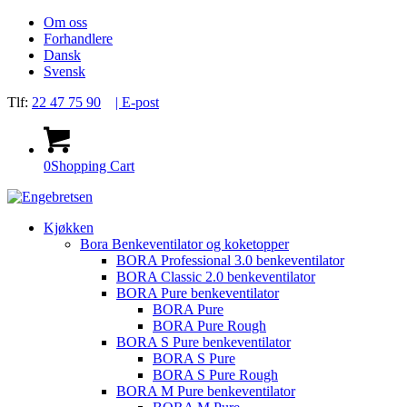
Om oss
Forhandlere
Dansk
Svensk
Tlf:
22 47 75 90
| E-post
0
Shopping Cart
Kjøkken
Bora Benkeventilator og koketopper
BORA Professional 3.0 benkeventilator
BORA Classic 2.0 benkeventilator
BORA Pure benkeventilator
BORA Pure
BORA Pure Rough
BORA S Pure benkeventilator
BORA S Pure
BORA S Pure Rough
BORA M Pure benkeventilator