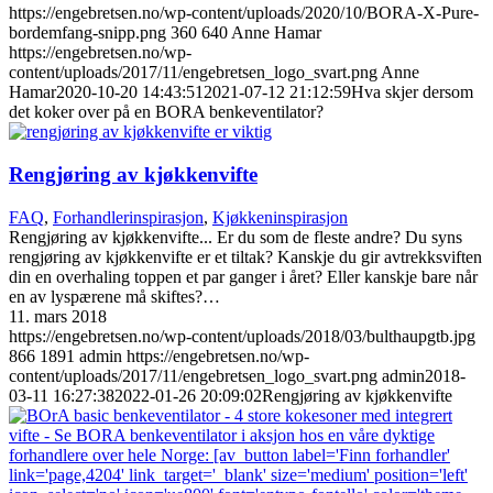
https://engebretsen.no/wp-content/uploads/2020/10/BORA-X-Pure-
bordemfang-snipp.png
360
640
Anne Hamar
https://engebretsen.no/wp-
content/uploads/2017/11/engebretsen_logo_svart.png
Anne
Hamar
2020-10-20 14:43:51
2021-07-12 21:12:59
Hva skjer dersom
det koker over på en BORA benkeventilator?
Rengjøring av kjøkkenvifte
FAQ
,
Forhandlerinspirasjon
,
Kjøkkeninspirasjon
Rengjøring av kjøkkenvifte... Er du som de fleste andre? Du syns
rengjøring av kjøkkenvifte er et tiltak? Kanskje du gir avtrekksviften
din en overhaling toppen et par ganger i året? Eller kanskje bare når
en av lyspærene må skiftes?…
11. mars 2018
https://engebretsen.no/wp-content/uploads/2018/03/bulthaupgtb.jpg
866
1891
admin
https://engebretsen.no/wp-
content/uploads/2017/11/engebretsen_logo_svart.png
admin
2018-
03-11 16:27:38
2022-01-26 20:09:02
Rengjøring av kjøkkenvifte