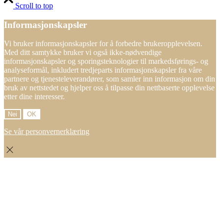
Scroll to top
Informasjonskapsler
Vi bruker informasjonskapsler for å forbedre brukeropplevelsen.
Med ditt samtykke bruker vi også ikke-nødvendige
informasjonskapsler og sporingsteknologier til markedsførings- og
analyseformål, inkludert tredjeparts informasjonskapsler fra våre
partnere og tjenesteleverandører, som samler inn informasjon om din
bruk av nettstedet og hjelper oss å tilpasse din nettbaserte opplevelse
etter dine interesser.
Nei
OK
Se vår personvernerklæring