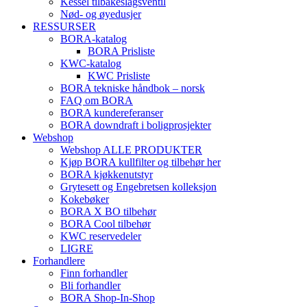
Kessel tilbakeslagsventil
Nød- og øyedusjer
RESSURSER
BORA-katalog
BORA Prisliste
KWC-katalog
KWC Prisliste
BORA tekniske håndbok – norsk
FAQ om BORA
BORA kundereferanser
BORA downdraft i boligprosjekter
Webshop
Webshop ALLE PRODUKTER
Kjøp BORA kullfilter og tilbehør her
BORA kjøkkenutstyr
Grytesett og Engebretsen kolleksjon
Kokebøker
BORA X BO tilbehør
BORA Cool tilbehør
KWC reservedeler
LIGRE
Forhandlere
Finn forhandler
Bli forhandler
BORA Shop-In-Shop