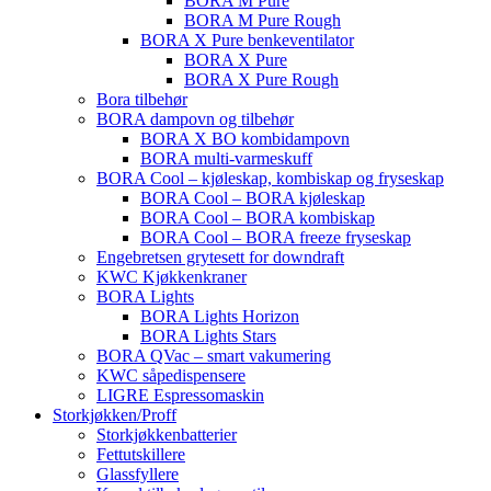
BORA M Pure
BORA M Pure Rough
BORA X Pure benkeventilator
BORA X Pure
BORA X Pure Rough
Bora tilbehør
BORA dampovn og tilbehør
BORA X BO kombidampovn
BORA multi-varmeskuff
BORA Cool – kjøleskap, kombiskap og fryseskap
BORA Cool – BORA kjøleskap
BORA Cool – BORA kombiskap
BORA Cool – BORA freeze fryseskap
Engebretsen grytesett for downdraft
KWC Kjøkkenkraner
BORA Lights
BORA Lights Horizon
BORA Lights Stars
BORA QVac – smart vakumering
KWC såpedispensere
LIGRE Espressomaskin
Storkjøkken/Proff
Storkjøkkenbatterier
Fettutskillere
Glassfyllere