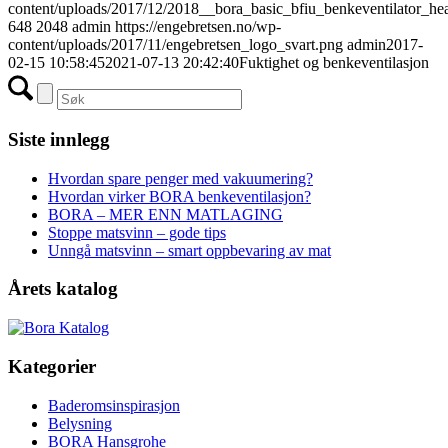
content/uploads/2017/12/2018__bora_basic_bfiu_benkeventilator_hea
648
2048
admin
https://engebretsen.no/wp-
content/uploads/2017/11/engebretsen_logo_svart.png
admin
2017-
02-15 10:58:45
2021-07-13 20:42:40
Fuktighet og benkeventilasjon
Siste innlegg
Hvordan spare penger med vakuumering?
Hvordan virker BORA benkeventilasjon?
BORA – MER ENN MATLAGING
Stoppe matsvinn – gode tips
Unngå matsvinn – smart oppbevaring av mat
Årets katalog
Kategorier
Baderomsinspirasjon
Belysning
BORA Hansgrohe