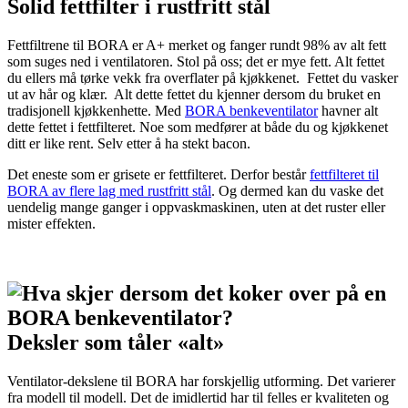
Solid fettfilter i rustfritt stål
Fettfiltrene til BORA er A+ merket og fanger rundt 98% av alt fett
som suges ned i ventilatoren. Stol på oss; det er mye fett. Alt fettet
du ellers må tørke vekk fra overflater på kjøkkenet. Fettet du vasker
ut av hår og klær. Alt dette fettet du kjenner dersom du bruket en
tradisjonell kjøkkenhette. Med
BORA benkeventilator
havner alt
dette fettet i fettfilteret. Noe som medfører at både du og kjøkkenet
ditt er like rent. Selv etter å ha stekt bacon.
Det eneste som er grisete er fettfilteret. Derfor består
fettfilteret til
BORA av flere lag med rustfritt stål
. Og dermed kan du vaske det
uendelig mange ganger i oppvaskmaskinen, uten at det ruster eller
mister effekten.
Deksler som tåler «alt»
Ventilator-dekslene til BORA har forskjellig utforming. Det varierer
fra modell til modell. Det de imidlertid har til felles er kvaliteten og