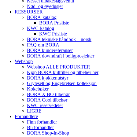
Kessel tilbakeslagsventil
Nød- og øyedusjer
RESSURSER
BORA-katalog
BORA Prisliste
KWC-katalog
KWC Prisliste
BORA tekniske håndbok – norsk
FAQ om BORA
BORA kundereferanser
BORA downdraft i boligprosjekter
Webshop
Webshop ALLE PRODUKTER
Kjøp BORA kullfilter og tilbehør her
BORA kjøkkenutstyr
Grytesett og Engebretsen kolleksjon
Kokebøker
BORA X BO tilbehør
BORA Cool tilbehør
KWC reservedeler
LIGRE
Forhandlere
Finn forhandler
Bli forhandler
BORA Shop-In-Shop