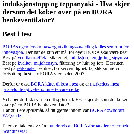
Best i test
BORAs egen forsknings- og utviklings-avdeling kalles sentrum for
innovasjon
. Der har de kun ett mål for øyet! BORA skal være best.
Best på
ventilator-effekt
, sikkerhet,
induksjon
,
rengjøring
,
støynivå
.
Best på
kvalitet
,
miljøhensyn
, filtrering av lukt og fett. Dessuten
best på
rørkanaler
, ventiler, brukervennlighet. Ja, slik kunne vi
fortsatt, og best har BORA vært siden 2007.
Derfor er også
BORA kåret til best i test
og er
markedets mest
prisbelønte og velrenommerte varemerke
.
Vi håper du fikk svar på ditt spørsmål. Hva skjer dersom det koker
over på en BORA benkeventilator?
Har du flere spørsmål, så titt gjerne innom vår
BORA downdraft
FAQ-side.
Eller kontakt en av våre
hundrevis av BORA-forhandlere over hele
Scandinavia!