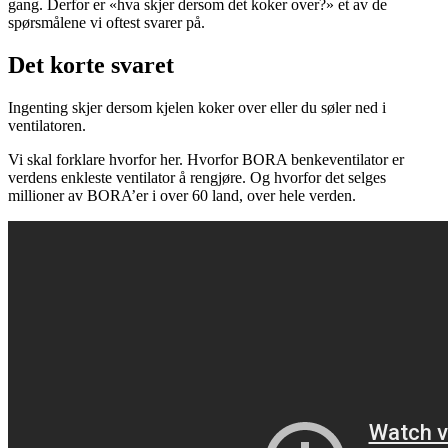
gang. Derfor er «hva skjer dersom det koker over?» et av de
spørsmålene vi oftest svarer på.
Det korte svaret
Ingenting skjer dersom kjelen koker over eller du søler ned i
ventilatoren.
Vi skal forklare hvorfor her. Hvorfor BORA benkeventilator er
verdens enkleste ventilator å rengjøre. Og hvorfor det selges
millioner av BORA’er i over 60 land, over hele verden.