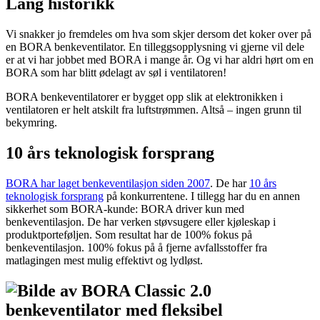
Lang historikk
Vi snakker jo fremdeles om hva som skjer dersom det koker over på
en BORA benkeventilator. En tilleggsopplysning vi gjerne vil dele
er at vi har jobbet med BORA i mange år. Og vi har aldri hørt om en
BORA som har blitt ødelagt av søl i ventilatoren!
BORA benkeventilatorer er bygget opp slik at elektronikken i
ventilatoren er helt atskilt fra luftstrømmen. Altså – ingen grunn til
bekymring.
10 års teknologisk forsprang
BORA har laget benkeventilasjon siden 2007
. De har
10 års
teknologisk forsprang
på konkurrentene. I tillegg har du en annen
sikkerhet som BORA-kunde: BORA driver kun med
benkeventilasjon. De har verken støvsugere eller kjøleskap i
produktporteføljen. Som resultat har de 100% fokus på
benkeventilasjon. 100% fokus på å fjerne avfallsstoffer fra
matlagingen mest mulig effektivt og lydløst.