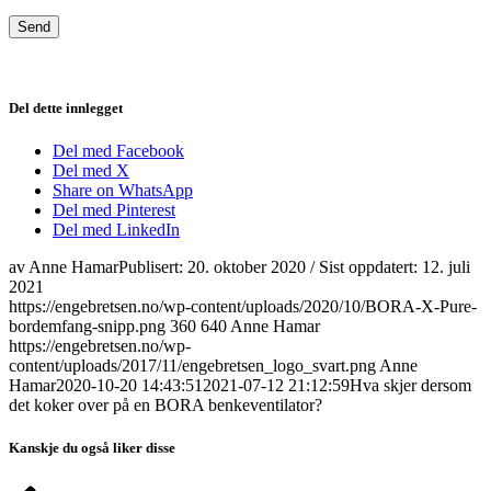
Del dette innlegget
Del med Facebook
Del med X
Share on WhatsApp
Del med Pinterest
Del med LinkedIn
av
Anne Hamar
Publisert:
20. oktober 2020
/ Sist oppdatert:
12. juli
2021
https://engebretsen.no/wp-content/uploads/2020/10/BORA-X-Pure-
bordemfang-snipp.png
360
640
Anne Hamar
https://engebretsen.no/wp-
content/uploads/2017/11/engebretsen_logo_svart.png
Anne
Hamar
2020-10-20 14:43:51
2021-07-12 21:12:59
Hva skjer dersom
det koker over på en BORA benkeventilator?
Kanskje du også liker disse