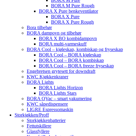
BORA M Pure
BORA M Pure Rough
BORA X Pure benkeventilator
BORA X Pure
BORA X Pure Rough
Bora tilbehør
BORA dampovn og tilbehør
BORA X BO kombidampovn
BORA multi-varmeskuff
BORA Cool – kjøleskap, kombiskap og fryseskap
BORA Cool – BORA kjøleskap
BORA Cool – BORA kombiskap
BORA Cool – BORA freeze fryseskap
Engebretsen grytesett for downdraft
KWC Kjøkkenkraner
BORA Lights
BORA Lights Horizon
BORA Lights Stars
BORA QVac – smart vakumering
KWC såpedispensere
LIGRE Espressomaskin
Storkjøkken/Proff
Storkjøkkenbatterier
Fettutskillere
Glassfyllere