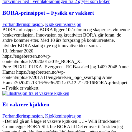
BORA-prinsippet – Fysikk er vakkert
Forhandlerinspirasjon
,
Kjøkkeninspirasjon
BORA-prinsippet - BORA ligger 10 år foran og skaper testvinnende
benkeventilasjon. Innovasjon og kreativitet BORA går foran, de
andre kommer etter. Med 10 års forsprang på konkurrentene,
utvikler BORA stadig nye og innovative ideer som…
13. februar 2020
https://engebretsen.no/wp-
content/uploads/2020/01/2019_BORA_X-
Pure_PUXU_PUXA_Evergreen_RGB-scaled.jpg
1409
2048
Anne
Hamar
https://engebretsen.no/wp-
content/uploads/2017/11/engebretsen_logo_svart.png
Anne
Hamar
2020-02-13 16:56:36
2021-07-12 21:20:16
BORA-prinsippet
– Fysikk er vakkert
Et vakrere kjøkken
Forhandlerinspirasjon
,
Kjøkkeninspirasjon
«Det må gå an å lage et vakrere kjøkken …!» Willi Bruckbauer -
Grunnlegger BORA Slik ble BORA til Det er over ti år siden jeg
begynte å utvikle den perfekte kjøkkenviften – etter ønske fra