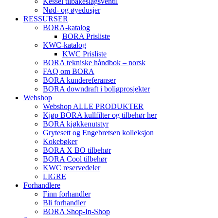
Kessel tilbakeslagsventil
Nød- og øyedusjer
RESSURSER
BORA-katalog
BORA Prisliste
KWC-katalog
KWC Prisliste
BORA tekniske håndbok – norsk
FAQ om BORA
BORA kundereferanser
BORA downdraft i boligprosjekter
Webshop
Webshop ALLE PRODUKTER
Kjøp BORA kullfilter og tilbehør her
BORA kjøkkenutstyr
Grytesett og Engebretsen kolleksjon
Kokebøker
BORA X BO tilbehør
BORA Cool tilbehør
KWC reservedeler
LIGRE
Forhandlere
Finn forhandler
Bli forhandler
BORA Shop-In-Shop