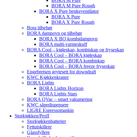
BORA M Pure
BORA M Pure Rough
BORA X Pure benkeventilator
BORA X Pure
BORA X Pure Rough
Bora tilbehør
BORA dampovn og tilbehør
BORA X BO kombidampovn
BORA multi-varmeskuff
BORA Cool – kjøleskap, kombiskap og fryseskap
BORA Cool – BORA kjøleskap
BORA Cool – BORA kombiskap
BORA Cool – BORA freeze fryseskap
Engebretsen grytesett for downdraft
KWC Kjøkkenkraner
BORA Lights
BORA Lights Horizon
BORA Lights Stars
BORA QVac – smart vakumering
KWC såpedispensere
LIGRE Espressomaskin
Storkjøkken/Proff
Storkjøkkenbatterier
Fettutskillere
Glassfyllere