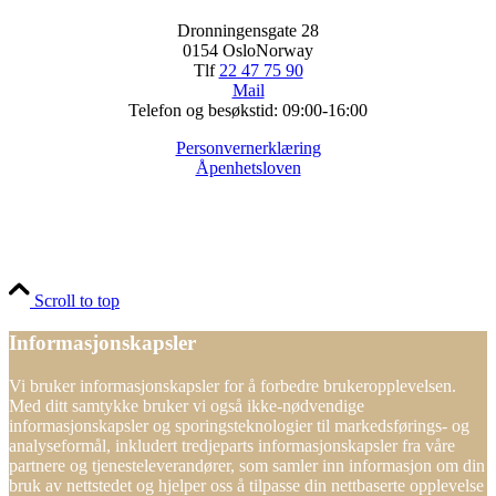
Dronningensgate 28
0154 OsloNorway
Tlf
22 47 75 90
Mail
Telefon og besøkstid: 09:00-16:00
Personvernerklæring
Åpenhetsloven
Scroll to top
Informasjonskapsler
Vi bruker informasjonskapsler for å forbedre brukeropplevelsen.
Med ditt samtykke bruker vi også ikke-nødvendige
informasjonskapsler og sporingsteknologier til markedsførings- og
analyseformål, inkludert tredjeparts informasjonskapsler fra våre
partnere og tjenesteleverandører, som samler inn informasjon om din
bruk av nettstedet og hjelper oss å tilpasse din nettbaserte opplevelse