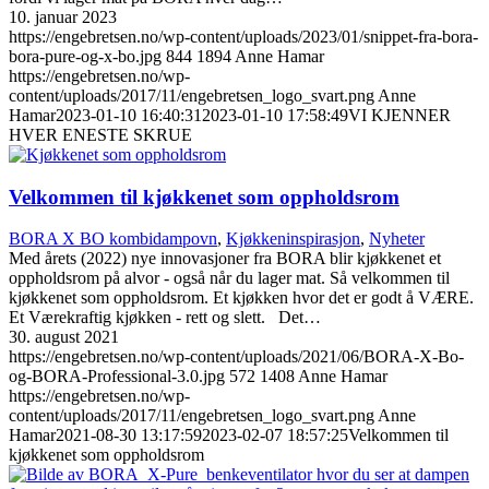
10. januar 2023
https://engebretsen.no/wp-content/uploads/2023/01/snippet-fra-bora-
bora-pure-og-x-bo.jpg
844
1894
Anne Hamar
https://engebretsen.no/wp-
content/uploads/2017/11/engebretsen_logo_svart.png
Anne
Hamar
2023-01-10 16:40:31
2023-01-10 17:58:49
VI KJENNER
HVER ENESTE SKRUE
Velkommen til kjøkkenet som oppholdsrom
BORA X BO kombidampovn
,
Kjøkkeninspirasjon
,
Nyheter
Med årets (2022) nye innovasjoner fra BORA blir kjøkkenet et
oppholdsrom på alvor - også når du lager mat. Så velkommen til
kjøkkenet som oppholdsrom. Et kjøkken hvor det er godt å VÆRE.
Et Værekraftig kjøkken - rett og slett. Det…
30. august 2021
https://engebretsen.no/wp-content/uploads/2021/06/BORA-X-Bo-
og-BORA-Professional-3.0.jpg
572
1408
Anne Hamar
https://engebretsen.no/wp-
content/uploads/2017/11/engebretsen_logo_svart.png
Anne
Hamar
2021-08-30 13:17:59
2023-02-07 18:57:25
Velkommen til
kjøkkenet som oppholdsrom