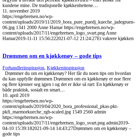
kundene mine. De tradisjonelle kjøkkenhettene…
11. november 2019
https://engebretsen.no/wp-
content/uploads/2019/11/2019_bora_pure_puedj_kueche_jadegruen-
06.jpg
1341
2000
Anne Hamar
https://engebretsen.no/wp-
content/uploads/2017/11/engebretsen_logo_svart.png
Anne
Hamar
2019-11-11 15:56:22
2021-07-12 21:24:27
Et vakrere kjøkken
Drømmen om en kjøkkenøy – gode tips
Forhandlerinspirasjon
,
Kjøkkeninspirasjon
Drømmer du om en kjøkkenøy? Her får du noen tips om hvordan
du kan oppfylle drømmen Drømmen om en kjøkkenøy er noe flere
og flere kjenner seg igjen i og det er ikke så rart: En kjøkkenøy er
både praktisk, sosialt en smart…
10. april 2019
https://engebretsen.no/wp-
content/uploads/2019/04/2020_bora_professional_pkas-pkt-
pkfi_marmorkueche_rgb-scaled.jpg
1549
2560
admin
https://engebretsen.no/wp-
content/uploads/2017/11/engebretsen_logo_svart.png
admin
2019-
04-10 15:39:18
2021-09-14 14:43:27
Drømmen om en kjøkkenøy –
gode tips