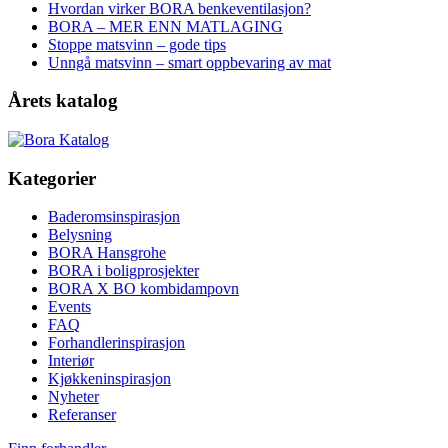
Hvordan virker BORA benkeventilasjon?
BORA – MER ENN MATLAGING
Stoppe matsvinn – gode tips
Unngå matsvinn – smart oppbevaring av mat
Årets katalog
Kategorier
Baderomsinspirasjon
Belysning
BORA Hansgrohe
BORA i boligprosjekter
BORA X BO kombidampovn
Events
FAQ
Forhandlerinspirasjon
Interiør
Kjøkkeninspirasjon
Nyheter
Referanser