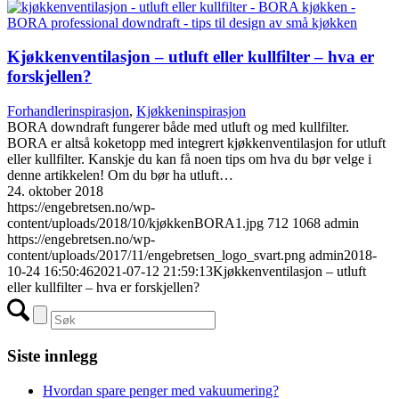
Kjøkkenventilasjon – utluft eller kullfilter – hva er
forskjellen?
Forhandlerinspirasjon
,
Kjøkkeninspirasjon
BORA downdraft fungerer både med utluft og med kullfilter.
BORA er altså koketopp med integrert kjøkkenventilasjon for utluft
eller kullfilter. Kanskje du kan få noen tips om hva du bør velge i
denne artikkelen! Om du bør ha utluft…
24. oktober 2018
https://engebretsen.no/wp-
content/uploads/2018/10/kjøkkenBORA1.jpg
712
1068
admin
https://engebretsen.no/wp-
content/uploads/2017/11/engebretsen_logo_svart.png
admin
2018-
10-24 16:50:46
2021-07-12 21:59:13
Kjøkkenventilasjon – utluft
eller kullfilter – hva er forskjellen?
Siste innlegg
Hvordan spare penger med vakuumering?