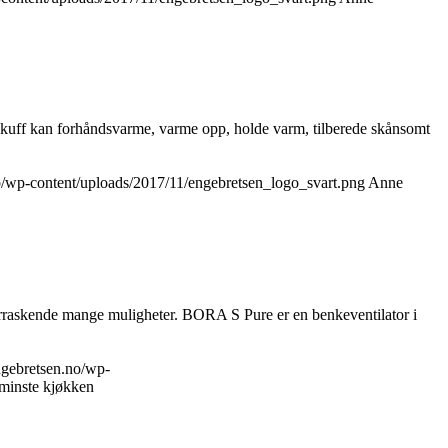
kuff kan forhåndsvarme, varme opp, holde varm, tilberede skånsomt
no/wp-content/uploads/2017/11/engebretsen_logo_svart.png
Anne
rraskende mange muligheter. BORA S Pure er en benkeventilator i
engebretsen.no/wp-
minste kjøkken