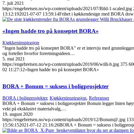
7. juli 2021
https://engebretsen.no/wp-content/uploads/2021/07/Bild-1-scaled.jpg
13:12:19
2021-07-07 13:59:14
Frihet i køkkendesign med BORA dow
«Ingen hadde tro på konseptet BORA»
Kjøkkeninspirasjon
"Ingen hadde tro på konseptet BORA" er et intervju med grunnlegge
og forteller hvorfor forretningsideen…
5. mai 2021
https://engebretsen.no/wp-content/uploads/2019/06/willi-b.jpg
375
60
02 11:27:12
«Ingen hadde tro på konseptet BORA»
BORA + Bonum = suksess i boligprosjekter
BORA i boligprosjekter
,
Kjøkkeninspirasjon
,
Referanser
BORA + Bonum = suksess i boligprosjekter Bonum legger listen høyt f
vekt på eksklusivt materialvalg,…
19. august 2020
https://engebretsen.no/wp-content/uploads/2019/12/Bonum@.jpg
133
15:56:15
2021-07-12 21:16:26
BORA + Bonum = suksess i boligprosj