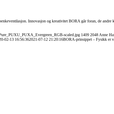
enkeventilasjon. Innovasjon og kreativitet BORA går foran, de andre
A_X-Pure_PUXU_PUXA_Evergreen_RGB-scaled.jpg
1409
2048
Anne Ha
20-02-13 16:56:36
2021-07-12 21:20:16
BORA-prinsippet – Fysikk er v