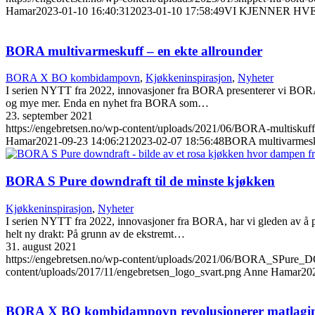
Hamar
2023-01-10 16:40:31
2023-01-10 17:58:49
VI KJENNER HV
BORA multivarmeskuff – en ekte allrounder
BORA X BO kombidampovn
,
Kjøkkeninspirasjon
,
Nyheter
I serien NYTT fra 2022, innovasjoner fra BORA presenterer vi BORA 
og mye mer. Enda en nyhet fra BORA som…
23. september 2021
https://engebretsen.no/wp-content/uploads/2021/06/BORA-multiskuff
Hamar
2021-09-23 14:06:21
2023-02-07 18:56:48
BORA multivarmesku
BORA S Pure downdraft til de minste kjøkken
Kjøkkeninspirasjon
,
Nyheter
I serien NYTT fra 2022, innovasjoner fra BORA, har vi gleden av å 
helt ny drakt: På grunn av de ekstremt…
31. august 2021
https://engebretsen.no/wp-content/uploads/2021/06/BORA_SPure
content/uploads/2017/11/engebretsen_logo_svart.png
Anne Hamar
20
BORA X BO kombidampovn revolusjonerer matlagin