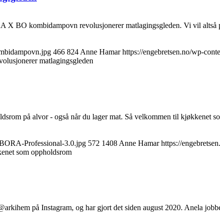
A X BO kombidampovn revolusjonerer matlagingsgleden. Vi vil altså 
ombidampovn.jpg
466
824
Anne Hamar
https://engebretsen.no/wp-cont
usjonerer matlagingsgleden
ldsrom på alvor - også når du lager mat. Så velkommen til kjøkkenet 
-BORA-Professional-3.0.jpg
572
1408
Anne Hamar
https://engebretse
kenet som oppholdsrom
ihem på Instagram, og har gjort det siden august 2020. Anela jobber so