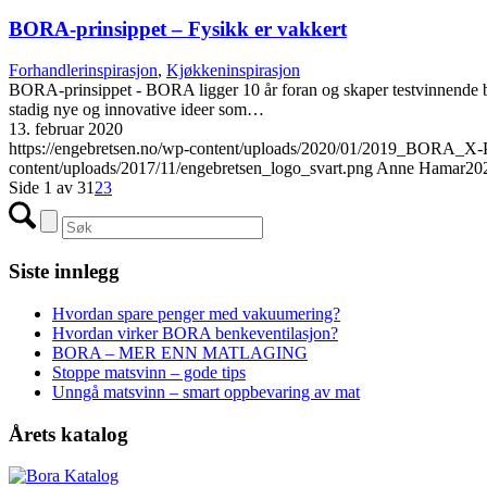
BORA-prinsippet – Fysikk er vakkert
Forhandlerinspirasjon
,
Kjøkkeninspirasjon
BORA-prinsippet - BORA ligger 10 år foran og skaper testvinnende b
stadig nye og innovative ideer som…
13. februar 2020
https://engebretsen.no/wp-content/uploads/2020/01/2019_BOR
content/uploads/2017/11/engebretsen_logo_svart.png
Anne Hamar
20
Side 1 av 3
1
2
3
Siste innlegg
Hvordan spare penger med vakuumering?
Hvordan virker BORA benkeventilasjon?
BORA – MER ENN MATLAGING
Stoppe matsvinn – gode tips
Unngå matsvinn – smart oppbevaring av mat
Årets katalog