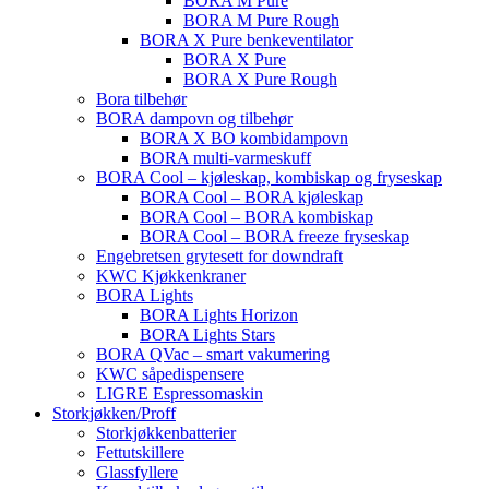
BORA M Pure
BORA M Pure Rough
BORA X Pure benkeventilator
BORA X Pure
BORA X Pure Rough
Bora tilbehør
BORA dampovn og tilbehør
BORA X BO kombidampovn
BORA multi-varmeskuff
BORA Cool – kjøleskap, kombiskap og fryseskap
BORA Cool – BORA kjøleskap
BORA Cool – BORA kombiskap
BORA Cool – BORA freeze fryseskap
Engebretsen grytesett for downdraft
KWC Kjøkkenkraner
BORA Lights
BORA Lights Horizon
BORA Lights Stars
BORA QVac – smart vakumering
KWC såpedispensere
LIGRE Espressomaskin
Storkjøkken/Proff
Storkjøkkenbatterier
Fettutskillere
Glassfyllere