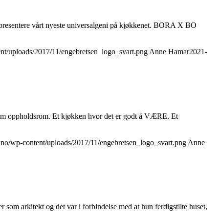
presentere vårt nyeste universalgeni på kjøkkenet. BORA X BO
ent/uploads/2017/11/engebretsen_logo_svart.png
Anne Hamar
2021-
som oppholdsrom. Et kjøkken hvor det er godt å VÆRE. Et
n.no/wp-content/uploads/2017/11/engebretsen_logo_svart.png
Anne
m arkitekt og det var i forbindelse med at hun ferdigstilte huset,