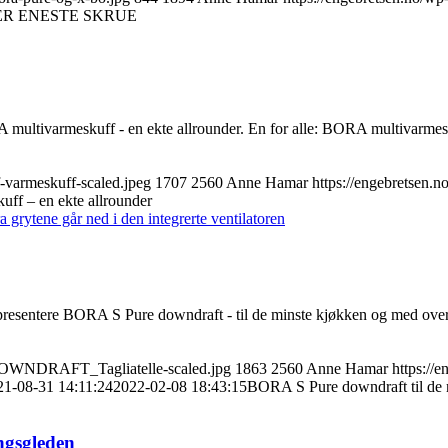
ER ENESTE SKRUE
multivarmeskuff - en ekte allrounder. En for alle: BORA multivarmes
-varmeskuff-scaled.jpeg
1707
2560
Anne Hamar
https://engebretsen.
ff – en ekte allrounder
presentere BORA S Pure downdraft - til de minste kjøkken og med ove
_DOWNDRAFT_Tagliatelle-scaled.jpg
1863
2560
Anne Hamar
https://
21-08-31 14:11:24
2022-02-08 18:43:15
BORA S Pure downdraft til de 
gsgleden