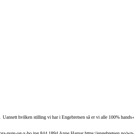
 Uansett hvilken stilling vi har i Engebretsen så er vi alle 100% hands-o
bora-pure-og-x-bo.jpg
844
1894
Anne Hamar
https://engebretsen.no/wp