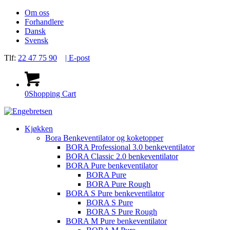
Om oss
Forhandlere
Dansk
Svensk
Tlf:
22 47 75 90
| E-post
0
Shopping Cart
Kjøkken
Bora Benkeventilator og koketopper
BORA Professional 3.0 benkeventilator
BORA Classic 2.0 benkeventilator
BORA Pure benkeventilator
BORA Pure
BORA Pure Rough
BORA S Pure benkeventilator
BORA S Pure
BORA S Pure Rough
BORA M Pure benkeventilator