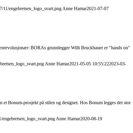
17/11/engebretsen_logo_svart.png
Anne Hamar
2021-07-07
kkenrevolusjonær: BORAs grunnlegger Willi Bruckbauer er "hands on"
ebretsen_logo_svart.png
Anne Hamar
2021-05-05 10:55:22
2023-03-
n et Bonum-prosjekt på stilen og designet. Hos Bonum legges det stor
11/engebretsen_logo_svart.png
Anne Hamar
2020-08-19