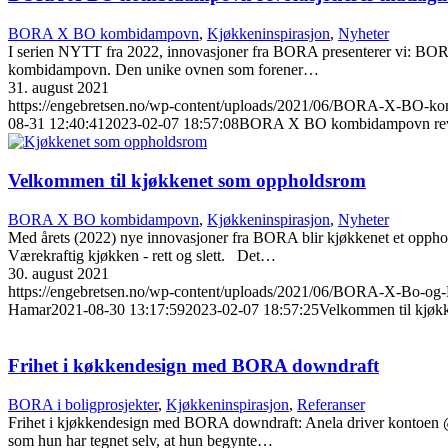
BORA X BO kombidampovn
,
Kjøkkeninspirasjon
,
Nyheter
I serien NYTT fra 2022, innovasjoner fra BORA presenterer vi: BOR
kombidampovn. Den unike ovnen som forener…
31. august 2021
https://engebretsen.no/wp-content/uploads/2021/06/BORA-X-BO-k
08-31 12:40:41
2023-02-07 18:57:08
BORA X BO kombidampovn revol
Velkommen til kjøkkenet som oppholdsrom
BORA X BO kombidampovn
,
Kjøkkeninspirasjon
,
Nyheter
Med årets (2022) nye innovasjoner fra BORA blir kjøkkenet et oppho
Værekraftig kjøkken - rett og slett. Det…
30. august 2021
https://engebretsen.no/wp-content/uploads/2021/06/BORA-X-Bo-og
Hamar
2021-08-30 13:17:59
2023-02-07 18:57:25
Velkommen til kjøk
Frihet i køkkendesign med BORA downdraft
BORA i boligprosjekter
,
Kjøkkeninspirasjon
,
Referanser
Frihet i kjøkkendesign med BORA downdraft: Anela driver kontoen @ark
som hun har tegnet selv, at hun begynte…