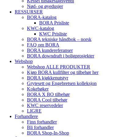
Kessel tilbakeslagsventil
Nød- og øyedusjer
RESSURSER
BORA-katalog
BORA Prisliste
KWC-katalog
KWC Prisliste
BORA tekniske håndbok – norsk
FAQ om BORA
BORA kundereferanser
BORA downdraft i boligprosjekter
Webshop
Webshop ALLE PRODUKTER
Kjøp BORA kullfilter og tilbehør her
BORA kjøkkenutstyr
Grytesett og Engebretsen kolleksjon
Kokebøker
BORA X BO tilbehør
BORA Cool tilbehør
KWC reservedeler
LIGRE
Forhandlere
Finn forhandler
Bli forhandler
BORA Shop-In-Shop