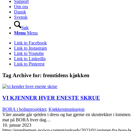
Support
Om oss
Dansk
Svensk
Søk
Menu
Menu
Link to Facebook
Link to Instagram
Link to Youtube
Link to LinkedIn
Link to Pinterest
Tag Archive for:
fremtidens kjøkken
VI KJENNER HVER ENESTE SKRUE
BORA i boligprosjekter
,
Kjøkkeninspirasjon
Våre ansatte går sjelden i dress og har gjerne en skrutrekker i lommen.
mat på BORA hver dag…
10. januar 2023
https://engebretsen.no/wp-content/uploads/2023/01/snippet-fra-bora-