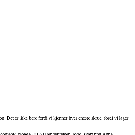
n. Det er ikke bare fordi vi kjenner hver eneste skrue, fordi vi lager
-content/uploads/2017/11/engebretsen_logo_svart.png
Anne