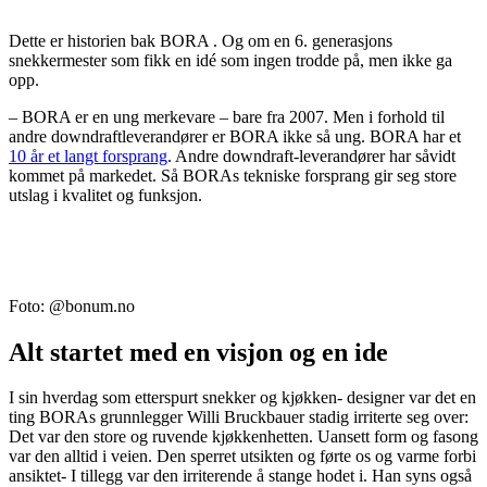
Dette er historien bak BORA . Og om en 6. generasjons
snekkermester som fikk en idé som ingen trodde på, men ikke ga
opp.
– BORA er en ung merkevare – bare fra 2007. Men i forhold til
andre downdraftleverandører er BORA ikke så ung. BORA har et
10 år et langt forsprang
. Andre downdraft-leverandører har såvidt
kommet på markedet. Så BORAs tekniske forsprang gir seg store
utslag i kvalitet og funksjon.
Foto: @bonum.no
Alt startet med en visjon og en ide
I sin hverdag som etterspurt snekker og kjøkken- designer var det en
ting BORAs grunnlegger Willi Bruckbauer stadig irriterte seg over:
Det var den store og ruvende kjøkkenhetten. Uansett form og fasong
var den alltid i veien. Den sperret utsikten og førte os og varme forbi
ansiktet- I tillegg var den irriterende å stange hodet i. Han syns også