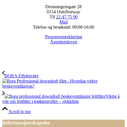
Dronningensgate 28
0154 OsloNorway
Tlf
22 47 75 90
Mail
Telefon og besøkstid: 09:00-16:00
Personvernerklæring
Åpenhetsloven
BORA Effektivitet
Viktig å
vite om fettfilter i kjøkkenvifter – sjekkliste
Scroll to top
Informasjonskapsler