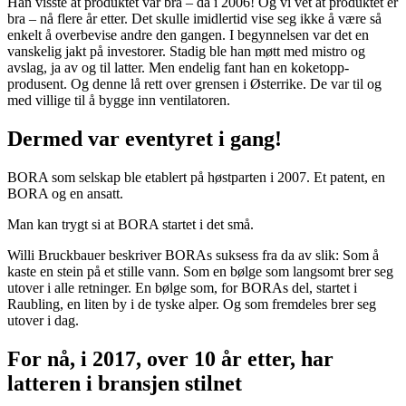
Han visste at produktet var bra – da i 2006! Og vi vet at produktet er
bra – nå flere år etter. Det skulle imidlertid vise seg ikke å være så
enkelt å overbevise andre den gangen. I begynnelsen var det en
vanskelig jakt på investorer. Stadig ble han møtt med mistro og
avslag, ja av og til latter. Men endelig fant han en koketopp-
produsent. Og denne lå rett over grensen i Østerrike. De var til og
med villige til å bygge inn ventilatoren.
Dermed var eventyret i gang!
BORA som selskap ble etablert på høstparten i 2007. Et patent, en
BORA og en ansatt.
Man kan trygt si at BORA startet i det små.
Willi Bruckbauer beskriver BORAs suksess fra da av slik: Som å
kaste en stein på et stille vann. Som en bølge som langsomt brer seg
utover i alle retninger. En bølge som, for BORAs del, startet i
Raubling, en liten by i de tyske alper. Og som fremdeles brer seg
utover i dag.
For nå, i 2017, over 10 år etter, har
latteren i bransjen stilnet