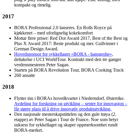
kompakt og rimelig.
2017
BORA Professional 2.0 lanseres. En Rolls Royce på
kjøkkenet – med uforlignelig kokekomfort
Mottar flere priser: Red Dot Award 2017, Best of the Best og
Plus X Award 2017: Beste produkt og mer. Gullvinner i
German Design Award.
Hovedsponsor for sykkellaget «BORA ​​- hansgrohe»
,
deltakelse i UCI WorldTour. Kontrakt med den tre ganger
verdensmesteren Peter Sagan.
Starten på BORA Revolution Tour, BORA Cooking Truck
260 ansatte
2018
Flytter inn i BORAs hovedkvarter i Niederndorf, Østerrike.
Avdeling for forskning og utvikling – senter for innovasjon –
får større plass til å drive innovativ produktutvikling.
Den nasjonale mesterskapstittelen og den gule trøya (2.
etappe) av Peter Sagan i Tour de France. Noe som betyr
suksess for sykkellaget og skaper oppmerksomhet rundt
BORA-merket.