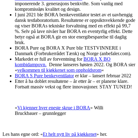
imponerende 3. generasjons benkvifte. Som vanlig med
kompromissløs kvalitet og design.
I juni 2021 ble BORA benkeventilator testet av et uavhengig
dansk testlaboratorium. Resultatene er oppsiktsvekkende gode
og viser BORAs tekniske forvaltning med en effekt på 99,7
%. Selv på lave nivåer har BORA en eventyrlig effekt. Dette
betyr også at BORA gir en stor energibesparelse til daglig
bruk.
BORA Pure og BORA X Pure blir TESTVINNERE i
Danmark (Forbrukerrådet Tænk) og Norge (anbefaler.com).
Markedet er full av forventning for
BORA X BO
kombidampovn.
Denne lanseres høsten 2022. Og BORA sier
«
velkommen til kjøkkenet som oppholdsrom
«
BORA S Pure benkeventilator
er klar – lansert februar 2022
Etter å ha doblet resultatene – år etter år – er planene klare.
Fortsatt massiv vekst og flere innovasjoner. STAY TUNED!
«
Vi kjenner hver eneste skrue i BORA
» Willi
Bruckbauer – grunnlegger
Les hans egne ord: «
Et helt nytt liv på kjøkkenet
» her.