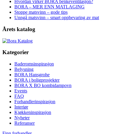
Hvordan virker BORA benkeventilasjon?
BORA – MER ENN MATLAGING
Stoppe matsvinn – gode tips
Unngå matsvinn – smart oppbevaring av mat
Årets katalog
Kategorier
Baderomsinspirasjon
Belysning
BORA Hansgrohe
BORA i boligprosjekter
BORA X BO kombidampovn
Events
FAQ
Forhandlerinspirasjon
Interiør
Kjøkkeninspirasjon
Nyheter
Referanser
Finn forhandler