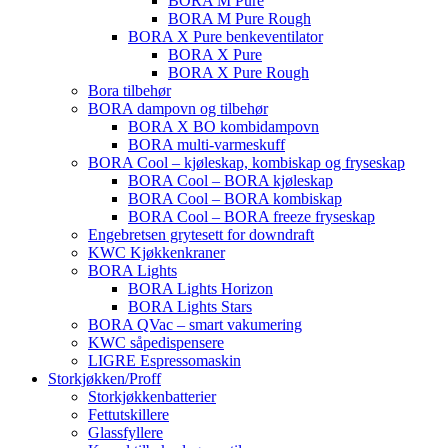
BORA M Pure
BORA M Pure Rough
BORA X Pure benkeventilator
BORA X Pure
BORA X Pure Rough
Bora tilbehør
BORA dampovn og tilbehør
BORA X BO kombidampovn
BORA multi-varmeskuff
BORA Cool – kjøleskap, kombiskap og fryseskap
BORA Cool – BORA kjøleskap
BORA Cool – BORA kombiskap
BORA Cool – BORA freeze fryseskap
Engebretsen grytesett for downdraft
KWC Kjøkkenkraner
BORA Lights
BORA Lights Horizon
BORA Lights Stars
BORA QVac – smart vakumering
KWC såpedispensere
LIGRE Espressomaskin
Storkjøkken/Proff
Storkjøkkenbatterier
Fettutskillere
Glassfyllere