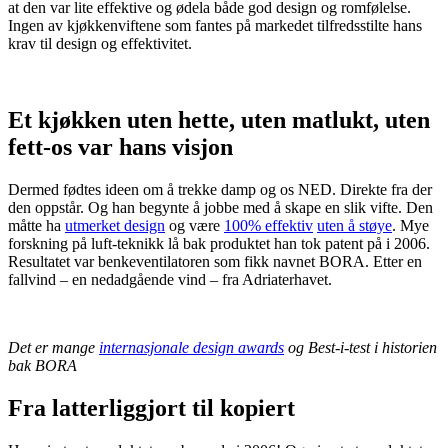
at den var lite effektive og ødela både god design og romfølelse.
Ingen av kjøkkenviftene som fantes på markedet tilfredsstilte hans
krav til design og effektivitet.
Et kjøkken uten hette, uten matlukt, uten
fett-os var hans visjon
Dermed fødtes ideen om å trekke damp og os NED. Direkte fra der
den oppstår. Og han begynte å jobbe med å skape en slik vifte. Den
måtte ha
utmerket design
og være
100% effektiv
uten å støye
. Mye
forskning på luft-teknikk lå bak produktet han tok patent på i 2006.
Resultatet var benkeventilatoren som fikk navnet BORA. Etter en
fallvind – en nedadgående vind – fra Adriaterhavet.
Det er mange
internasjonale design awards
og Best-i-test i historien
bak BORA
Fra latterliggjort til kopiert