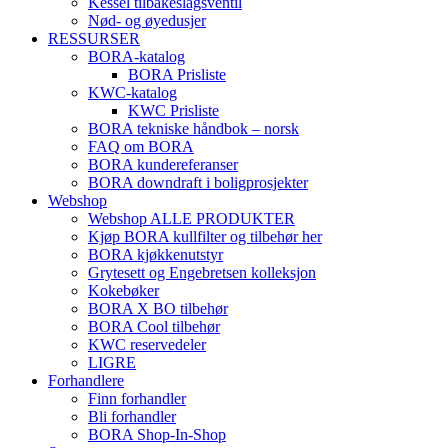
Kessel tilbakeslagsventil
Nød- og øyedusjer
RESSURSER
BORA-katalog
BORA Prisliste
KWC-katalog
KWC Prisliste
BORA tekniske håndbok – norsk
FAQ om BORA
BORA kundereferanser
BORA downdraft i boligprosjekter
Webshop
Webshop ALLE PRODUKTER
Kjøp BORA kullfilter og tilbehør her
BORA kjøkkenutstyr
Grytesett og Engebretsen kolleksjon
Kokebøker
BORA X BO tilbehør
BORA Cool tilbehør
KWC reservedeler
LIGRE
Forhandlere
Finn forhandler
Bli forhandler
BORA Shop-In-Shop