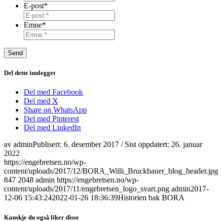
E-post
*
Emne
*
Del dette innlegget
Del med Facebook
Del med X
Share on WhatsApp
Del med Pinterest
Del med LinkedIn
av
admin
Publisert:
6. desember 2017
/ Sist oppdatert:
26. januar
2022
https://engebretsen.no/wp-
content/uploads/2017/12/BORA_Willi_Bruckbauer_blog_header.jpg
847
2048
admin
https://engebretsen.no/wp-
content/uploads/2017/11/engebretsen_logo_svart.png
admin
2017-
12-06 15:43:24
2022-01-26 18:36:39
Historien bak BORA
Kanskje du også liker disse