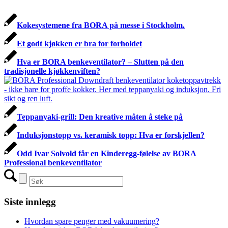
Kokesystemene fra BORA på messe i Stockholm.
Et godt kjøkken er bra for forholdet
Hva er BORA benkeventilator? – Slutten på den
tradisjonelle kjøkkenviften?
Teppanyaki-grill: Den kreative måten å steke på
Induksjonstopp vs. keramisk topp: Hva er forskjellen?
Odd Ivar Solvold får en Kinderegg-følelse av BORA
Professional benkeventilator
Siste innlegg
Hvordan spare penger med vakuumering?