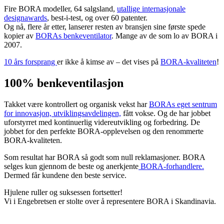
Fire BORA modeller, 64 salgsland,
utallige internasjonale
designawards
, best-i-test, og over 60 patenter.
Og nå, flere år etter, lanserer resten av bransjen sine første spede
kopier av
BORAs benkeventilator
. Mange av de som lo av BORA i
2007.
10 års forsprang
er ikke å kimse av – det vises på
BORA-kvaliteten
!
100% benkeventilasjon
Takket være kontrollert og organisk vekst har
BORAs eget sentrum
for innovasjon, utviklingsavdelingen,
fått vokse. Og de har jobbet
uforstyrret med kontinuerlig videreutvikling og forbedring. De
jobbet for den perfekte BORA-opplevelsen og den renommerte
BORA-kvaliteten.
Som resultat har BORA så godt som null reklamasjoner. BORA
selges kun gjennom de beste og anerkjente
BORA-forhandlere.
Dermed får kundene den beste service.
Hjulene ruller og suksessen fortsetter!
Vi i Engebretsen er stolte over å representere BORA i Skandinavia.